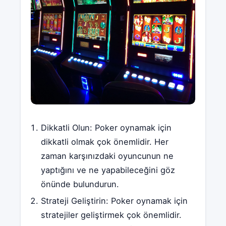
Dikkatli Olun: Poker oynamak için
dikkatli olmak çok önemlidir. Her
zaman karşınızdaki oyuncunun ne
yaptığını ve ne yapabileceğini göz
önünde bulundurun.
Strateji Geliştirin: Poker oynamak için
stratejiler geliştirmek çok önemlidir.