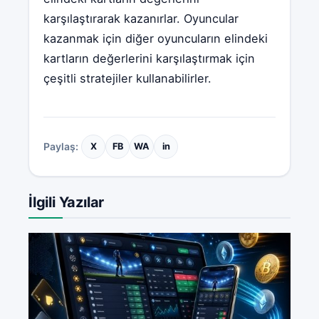
karşılaştırarak kazanırlar. Oyuncular
kazanmak için diğer oyuncuların elindeki
kartların değerlerini karşılaştırmak için
çeşitli stratejiler kullanabilirler.
Paylaş:
X
FB
WA
in
İlgili Yazılar